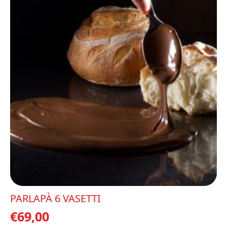
opzioni
possono
essere
scelte
nella
pagina
del
prodotto
PARLAPÀ 6 VASETTI
€
69,00