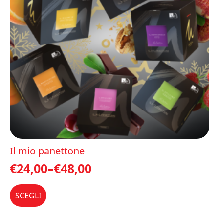
Il mio panettone
€
24,00
–
€
48,00
Questo
SCEGLI
prodotto
ha
più