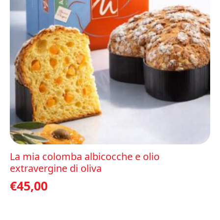
La mia colomba albicocche e olio
extravergine di oliva
€
45,00