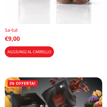
Sa-tut
€
9,00
AGGIUNGI AL CARRELLO
IN OFFERTA!