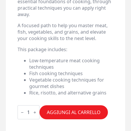
essential foundations of cooking, through
practical techniques you can apply right
away.
A focused path to help you master meat,
fish, vegetables, and grains, and elevate
your cooking skills to the next level.
This package includes:
Low-temperature meat cooking
techniques
Fish cooking techniques
Vegetable cooking techniques for
gourmet dishes
Rice, risotto, and alternative grains
PACCHETTO:
Corsi
AGGIUNGI AL CARRELLO
base
di
Cucina
quantità