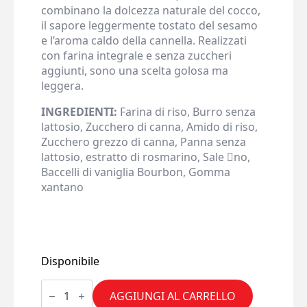
combinano la dolcezza naturale del cocco,
il sapore leggermente tostato del sesamo
e l’aroma caldo della cannella. Realizzati
con farina integrale e senza zuccheri
aggiunti, sono una scelta golosa ma
leggera.
INGREDIENTI:
Farina di riso, Burro senza
lattosio, Zucchero di canna, Amido di riso,
Zucchero grezzo di canna, Panna senza
lattosio, estratto di rosmarino, Sale 􏰀no,
Baccelli di vaniglia Bourbon, Gomma
xantano
Disponibile
Frollini
al
AGGIUNGI AL CARRELLO
Cocco,