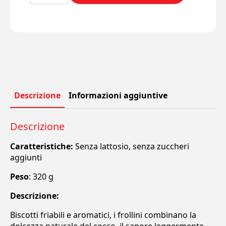
Sesamo
e
Cannella
quantità
Descrizione
Informazioni aggiuntive
Descrizione
Caratteristiche:
Senza lattosio, senza zuccheri
aggiunti
Peso
: 320 g
Descrizione:
Biscotti friabili e aromatici, i frollini combinano la