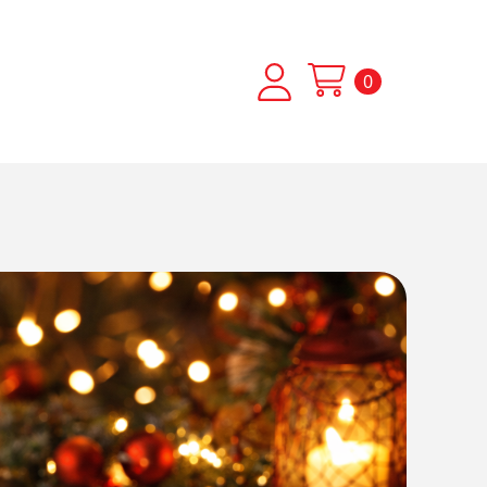
×
0
alle finalità illustrate nella cookie
ltra maniera, acconsenti all’uso