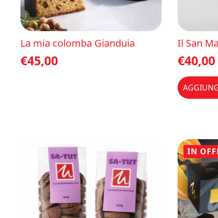
La mia colomba Gianduia
Il San M
€
45,00
€
40,00
AGGIUNG
IN OFF