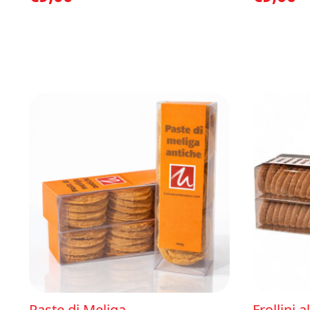
Paste di Meliga
Frollini 