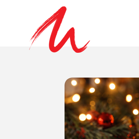
uesto utilizzati si avvalgono di cookie necessari al funzionamento ed utili 
are il consenso a tutti o ad alcuni cookie, consulta la
cookie policy
.
 questa pagina, cliccando su un link o proseguendo la navigazione in a