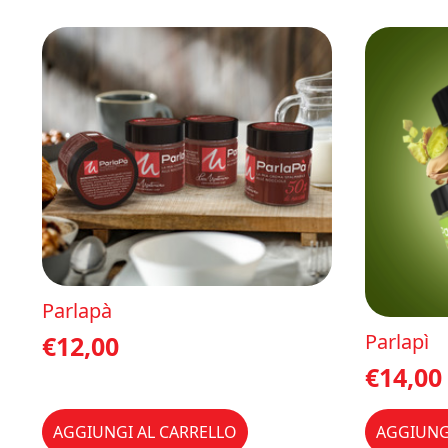
Parlapà
Parlapì
€
12,00
€
14,00
AGGIUNGI AL CARRELLO
AGGIUNG