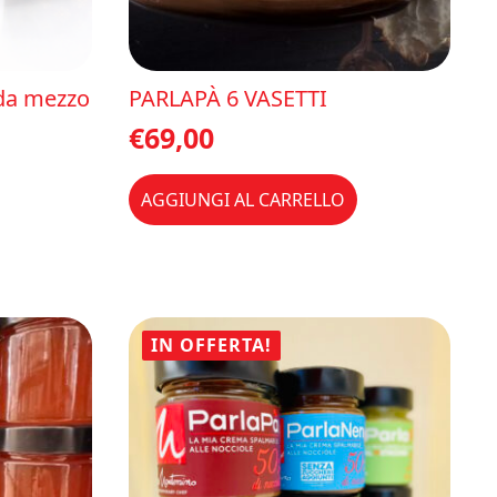
da mezzo
PARLAPÀ 6 VASETTI
€
69,00
AGGIUNGI AL CARRELLO
IN OFFERTA!