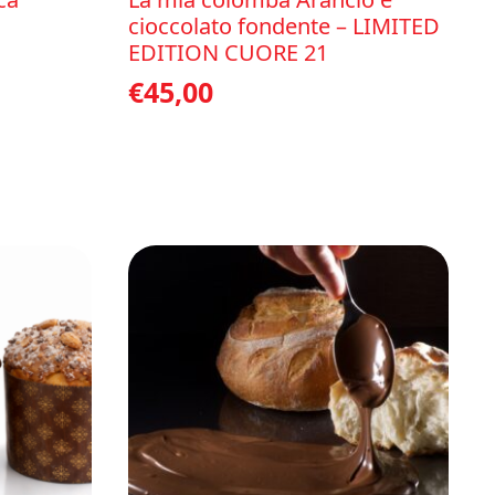
cioccolato fondente – LIMITED
EDITION CUORE 21
€
45,00