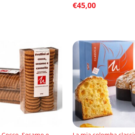
€
45,00
al Cocco, Sesamo e
La mia colomba classi