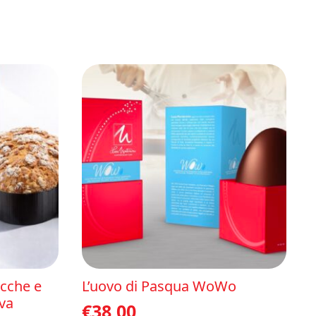
cche e
L’uovo di Pasqua WoWo
iva
€
38,00