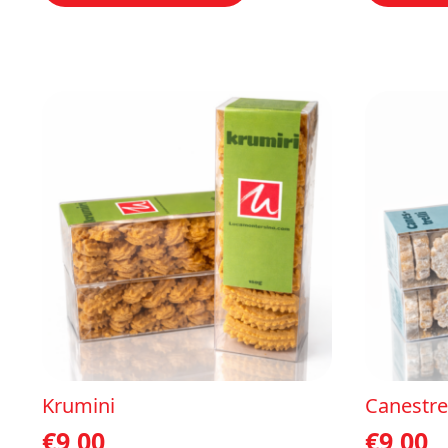
Krumini
Canestrel
€
9,00
€
9,00