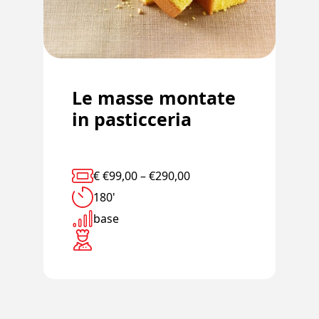
Le masse montate
in pasticceria
€
€
99,00
–
€
290,00
180'
base