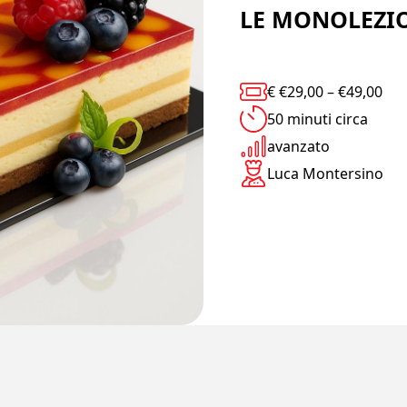
LE MONOLEZION
€
€
29,00
–
€
49,00
50 minuti circa
avanzato
Luca Montersino