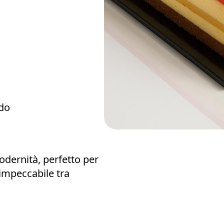
do
odernità, perfetto per
 impeccabile tra