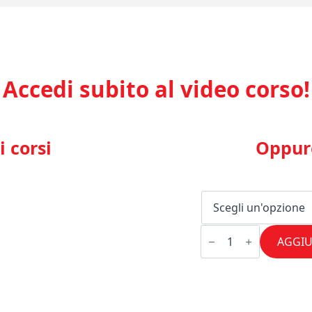
Accedi subito al video corso!
i corsi
Oppure
LE
MONOLEZIONI:
AGGIU
La
Torta
Mojito
quantità