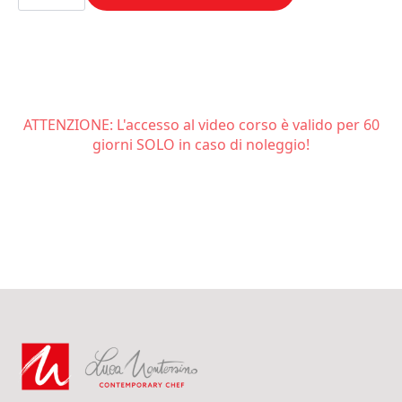
Tarte
pesca
(ri)
piena
di
sé
quantità
ATTENZIONE: L'accesso al video corso è valido per 60
giorni SOLO in caso di noleggio!