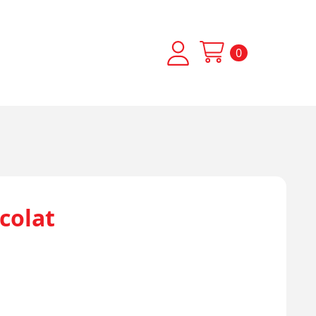
0
colat