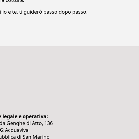
 la cottura.
i io e te, ti guiderò passo dopo passo.
 legale e operativa:
da Genghe di Atto, 136
92 Acquaviva
bblica di San Marino