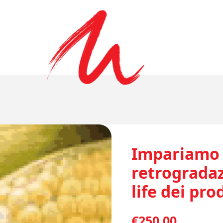
Impariamo 
retrogradaz
life dei pro
€
250,00