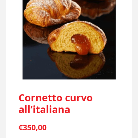
Cornetto curvo
all’italiana
€
350,00