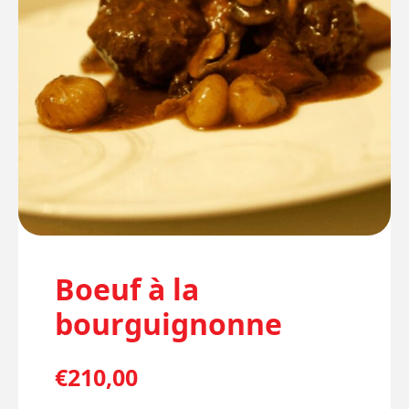
Boeuf à la
bourguignonne
€
210,00